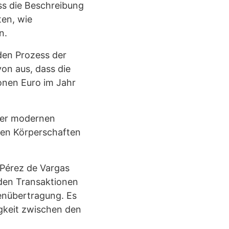
uss die Beschreibung
en, wie
n.
den Prozess der
on aus, dass die
onen Euro im Jahr
der modernen
iden Körperschaften
 Pérez de Vargas
 den Transaktionen
ienübertragung. Es
igkeit zwischen den