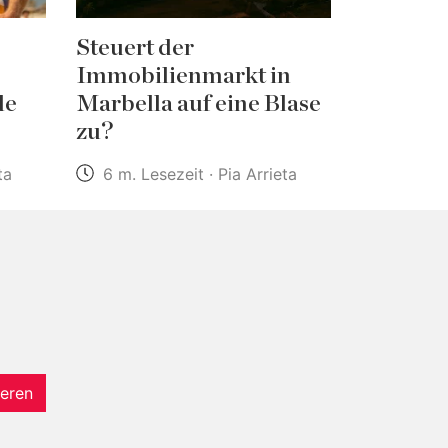
Steuert der
Immobilienmarkt in
de
Marbella auf eine Blase
zu?
ta
6 m. Lesezeit · Pia Arrieta
eren