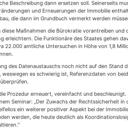
liche Beschreibung dann ersetzen soll. Seinerseits m
ränderungen und Erneuerungen der Immobilie enthalt
usbau, die dann im Grundbuch vermerkt werden müsse
s diese Maßnahmen die Bürokratie vorantreiben und 
erleichtern. Die Funktionäre des Staates gehen dav
a 22.000 amtliche Untersuchen in Höhe von 1,8 Milli
nnen.
gang des Datenaustauschs noch nicht auf den Stand 
rt, weswegen es schwierig ist, Referenzdaten von be
u überprüfen.
die Prozedur erneuert, vereinfacht und beschleunigt.
inem Seminar: „Der Zuwachs der Rechtssicherheit in
ifellos ein weiterer positiver Aspekt bei der Immobil
eden werden, die heute deutlich als Koordinationslos
ltieren.“