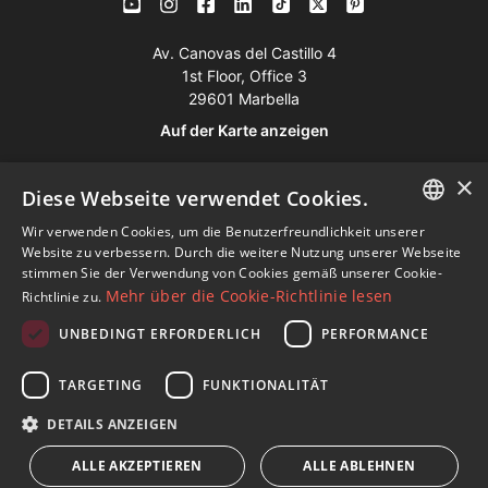
Av. Canovas del Castillo 4
1st Floor, Office 3
29601 Marbella
Auf der Karte anzeigen
×
Tel:
+34 952 765 138
Diese Webseite verwendet Cookies.
Mob:
+34 601 636 766
Wir verwenden Cookies, um die Benutzerfreundlichkeit unserer
ENGLISH
Website zu verbessern. Durch die weitere Nutzung unserer Webseite
Whatsapp:
+34 952 765 138
stimmen Sie der Verwendung von Cookies gemäß unserer Cookie-
SPANISH
info@dmproperties.com
Mehr über die Cookie-Richtlinie lesen
Richtlinie zu.
www.dmproperties.com
FRENCH
UNBEDINGT ERFORDERLICH
PERFORMANCE
GERMAN
© Copyright 1989 - 2026 Diana Morales Properties Knight
TARGETING
FUNKTIONALITÄT
RUSSIAN
Frank ·
Bedingungen für die Nutzung der Website
· Webdesign
DETAILS ANZEIGEN
& SEO
Inmoba Networks
ALLE AKZEPTIEREN
ALLE ABLEHNEN