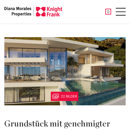
GESPEICHER
0
Men
22 BILDER
Grundstück mit genehmigter