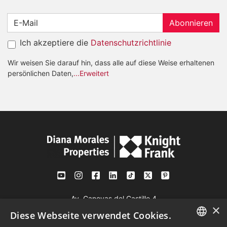
Abonnieren
Ich akzeptiere die
Datenschutzrichtlinie
Wir weisen Sie darauf hin, dass alle auf diese Weise erhaltenen
persönlichen Daten,
...Erweitert
Av. Canovas del Castillo 4
×
1st Floor, Office 3
Diese Webseite verwendet Cookies.
29601 Marbella