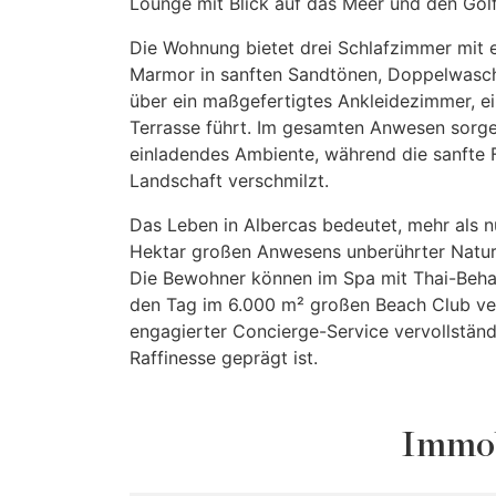
Lounge mit Blick auf das Meer und den Golf
Die Wohnung bietet drei Schlafzimmer mit e
Marmor in sanften Sandtönen, Doppelwasch
über ein maßgefertigtes Ankleidezimmer, ei
Terrasse führt. Im gesamten Anwesen sorg
einladendes Ambiente, während die sanfte 
Landschaft verschmilzt.
Das Leben in Albercas bedeutet, mehr als nu
Hektar großen Anwesens unberührter Natur,
Die Bewohner können im Spa mit Thai-Beha
den Tag im 6.000 m² großen Beach Club ve
engagierter Concierge-Service vervollständ
Raffinesse geprägt ist.
Immob