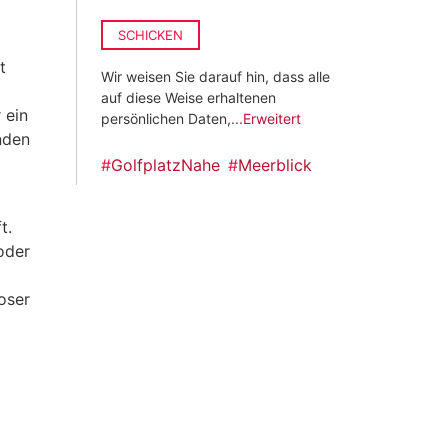
SCHICKEN
t
Wir weisen Sie darauf hin, dass alle
auf diese Weise erhaltenen
 ein
persönlichen Daten,
...Erweitert
nden
#
GolfplatzNahe
#
Meerblick
t.
oder
oser