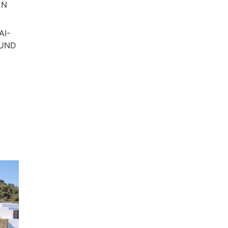
 U
AI-
 UND