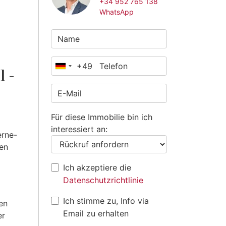
+34 952 765 138
WhatsApp
+49
Deutschland
l -
+49
Für diese Immobilie bin ich
interessiert an:
erne-
gen
Ich akzeptiere die
Datenschutzrichtlinie
Ich stimme zu, Info via
en
Email zu erhalten
er