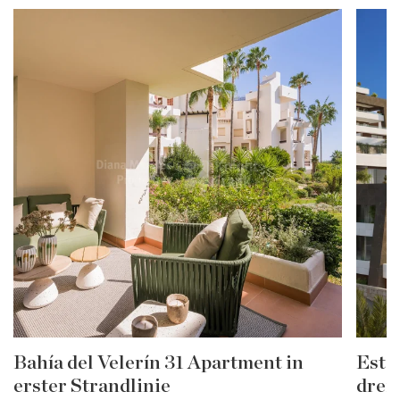
Bahía del Velerín 31 Apartment in
Estep
erster Strandlinie
drei