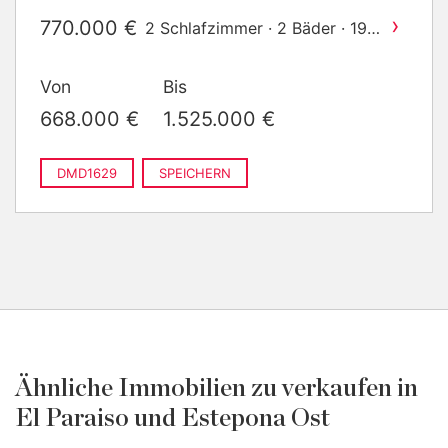
2
m
gebaut
›
770.000 €
2 Schlafzimmer · 2 Bäder · 197
2
m
gebaut
›
950.000 €
3 Schlafzimmer · 2 Bäder · 274
Von
Bis
2
m
gebaut
›
1.075.000 €
3 Schlafzimmer · 2 Bäder ·
668.000 €
1.525.000 €
2
214 m
gebaut
›
1.405.000 €
3 Schlafzimmer · 2 Bäder ·
2
294 m
gebaut
DMD1629
SPEICHERN
Ähnliche Immobilien zu verkaufen in
El Paraiso und Estepona Ost