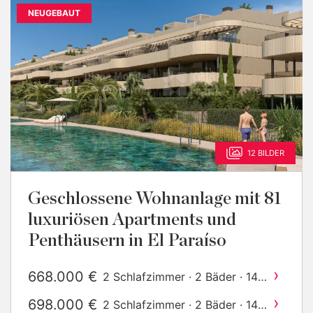
NEUGEBAUT
12 BILDER
Geschlossene Wohnanlage mit 81
luxuriösen Apartments und
Penthäusern in El Paraíso
›
668.000 €
2 Schlafzimmer · 2 Bäder · 140
2
m
gebaut
›
698.000 €
2 Schlafzimmer · 2 Bäder · 140