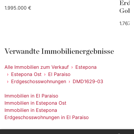
Erdg
1.995.000 €
Gold
1.767.
Verwandte Immobilienergebnisse
Alle Immobilien zum Verkauf
Estepona
Estepona Ost
El Paraiso
Erdgeschosswohnungen
DMD1629-03
Immobilien in El Paraiso
Immobilien in Estepona Ost
Immobilien in Estepona
Erdgeschosswohnungen in El Paraiso