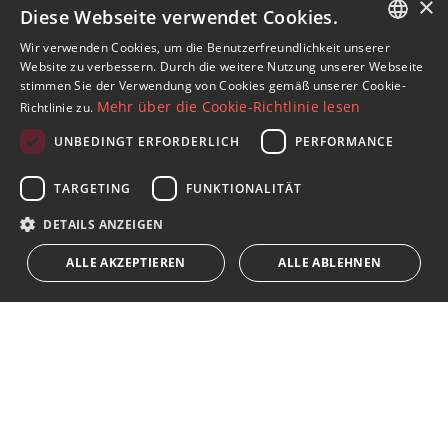
×
Diese Webseite verwendet Cookies.
Wir verwenden Cookies, um die Benutzerfreundlichkeit unserer
ENGLISH
Abonnieren Sie unseren Newsletter
Website zu verbessern. Durch die weitere Nutzung unserer Webseite
stimmen Sie der Verwendung von Cookies gemäß unserer Cookie-
Erhalten Sie Nachrichten über Immobilien, aktuelle
SPANISH
Mehr über die Cookie-Richtlinie lesen
Richtlinie zu.
Themen und Lifestyle in Marbella
FRENCH
UNBEDINGT ERFORDERLICH
PERFORMANCE
GERMAN
Abonnieren
TARGETING
FUNKTIONALITÄT
RUSSIAN
Ich akzeptiere die
Datenschutzrichtlinie
DETAILS ANZEIGEN
Wir weisen Sie darauf hin, dass alle auf diese Weise erhaltenen
ALLE AKZEPTIEREN
ALLE ABLEHNEN
persönlichen Daten,
...Erweitert