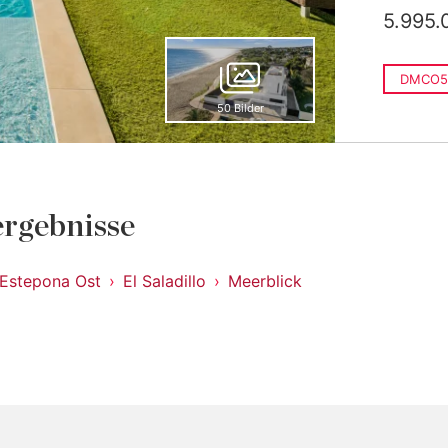
5.995.
DMCO5
50 Bilder
rgebnisse
Estepona Ost
El Saladillo
Meerblick