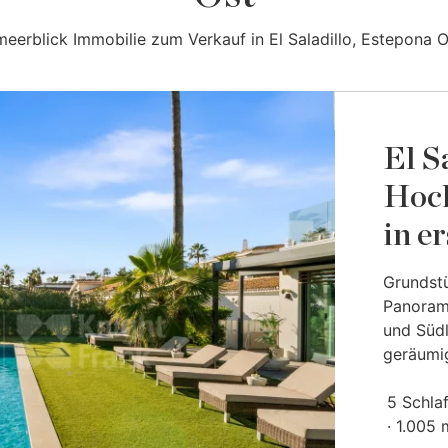
meerblick Immobilie zum Verkauf in El Saladillo, Estepona O
El Sa
Hoch
in e
Grundst
Panorama
und Südl
geräumig
5 Schla
1.005 