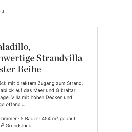
st.
ladillo,
wertige Strandvilla
rster Reihe
ück mit direktem Zugang zum Strand,
blick auf das Meer und Gibraltar
age. Villa mit hohen Decken und
e offene ...
2
fzimmer
5 Bäder
454 m
gebaut
2
m
Grundstück