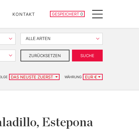
GESPEICHERTE IMMOBILIEN
KONTAKT
GESPEICHERT
0
Menu
ALLE ARTEN
ZURÜCKSETZEN
SUCHE
DAS NEUSTE ZUERST
EUR €
OLGE
WÄHRUNG
ladillo, Estepona