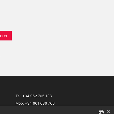
eren
n
Tel:
+34 952 765 138
Mob:
+34 601 636 766
×
Whatsapp:
+34 952 765 138