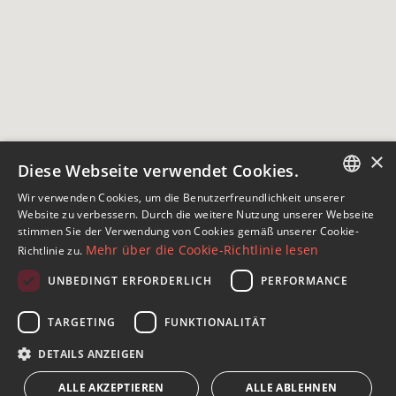
×
Diese Webseite verwendet Cookies.
Wir verwenden Cookies, um die Benutzerfreundlichkeit unserer
ENGLISH
Website zu verbessern. Durch die weitere Nutzung unserer Webseite
stimmen Sie der Verwendung von Cookies gemäß unserer Cookie-
SPANISH
Mehr über die Cookie-Richtlinie lesen
Richtlinie zu.
FRENCH
UNBEDINGT ERFORDERLICH
PERFORMANCE
Abonnieren Sie unseren Newsletter
GERMAN
TARGETING
FUNKTIONALITÄT
Erhalten Sie Nachrichten über Immobilien, aktuelle
RUSSIAN
Themen und Lifestyle in Marbella
DETAILS ANZEIGEN
ALLE AKZEPTIEREN
ALLE ABLEHNEN
Abonnieren