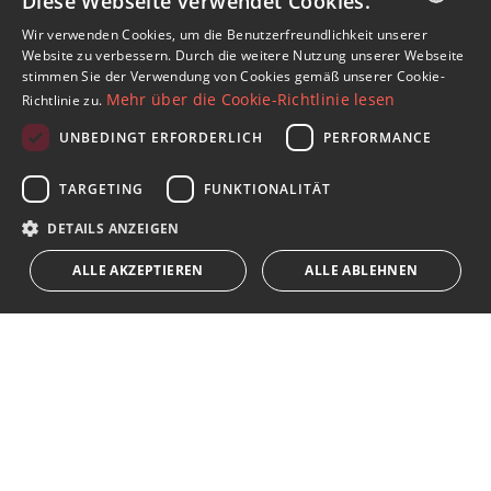
Diese Webseite verwendet Cookies.
Wir verwenden Cookies, um die Benutzerfreundlichkeit unserer
ENGLISH
Website zu verbessern. Durch die weitere Nutzung unserer Webseite
stimmen Sie der Verwendung von Cookies gemäß unserer Cookie-
SPANISH
Mehr über die Cookie-Richtlinie lesen
Richtlinie zu.
FRENCH
UNBEDINGT ERFORDERLICH
PERFORMANCE
Abonnieren Sie unseren Newsletter
GERMAN
TARGETING
FUNKTIONALITÄT
Erhalten Sie Nachrichten über Immobilien, aktuelle
RUSSIAN
Themen und Lifestyle in Marbella
DETAILS ANZEIGEN
ALLE AKZEPTIEREN
ALLE ABLEHNEN
Abonnieren
Ich akzeptiere die
Datenschutzrichtlinie
Wir weisen Sie darauf hin, dass alle auf diese Weise erhaltenen
persönlichen Daten,
...Erweitert