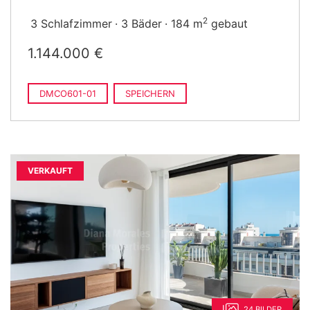
2
3 Schlafzimmer
3 Bäder
184 m
gebaut
1.144.000 €
DMCO601-01
SPEICHERN
VERKAUFT
24 BILDER