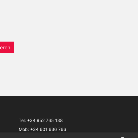
eren
n
Tel:
+34 952 765 138
Mob:
+34 601 636 766