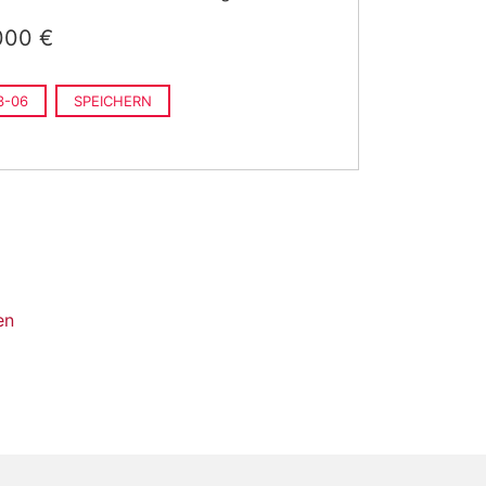
000 €
3-06
SPEICHERN
en