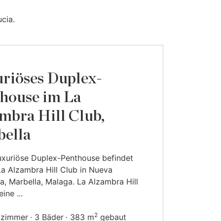
cia.
riöses Duplex-
house im La
mbra Hill Club,
ella
uxuriöse Duplex-Penthouse befindet
La Alzambra Hill Club in Nueva
a, Marbella, Malaga. La Alzambra Hill
eine ...
2
fzimmer
3 Bäder
383 m
gebaut