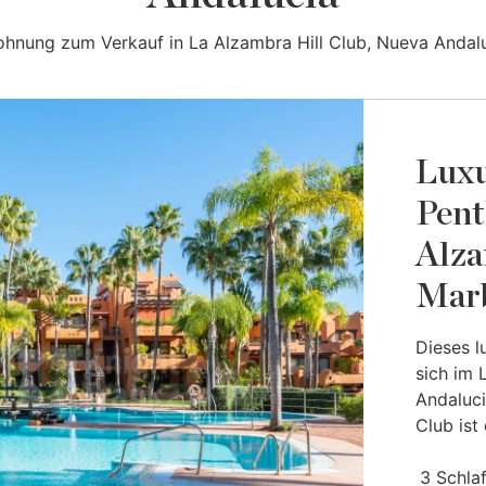
ohnung zum Verkauf in La Alzambra Hill Club, Nueva Andalu
Luxu
Pent
Alza
Marb
Dieses l
sich im 
Andaluci
Club ist 
3 Schla