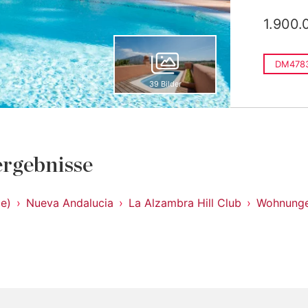
1.900.
DM478
39 Bilder
rgebnisse
le)
Nueva Andalucia
La Alzambra Hill Club
Wohnung