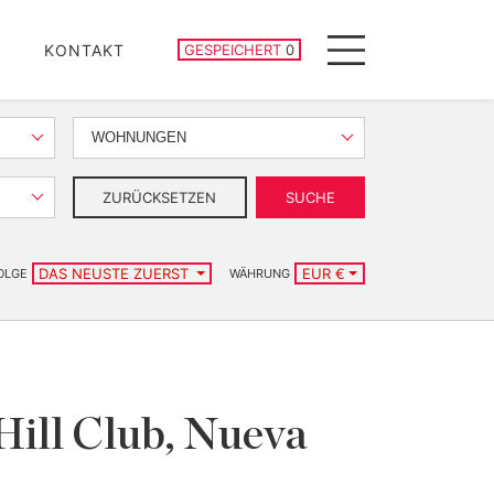
GESPEICHERTE IMMOBILIEN
KONTAKT
GESPEICHERT
0
Menu
WOHNUNGEN
ZURÜCKSETZEN
SUCHE
DAS NEUSTE ZUERST
EUR €
OLGE
WÄHRUNG
ill Club, Nueva