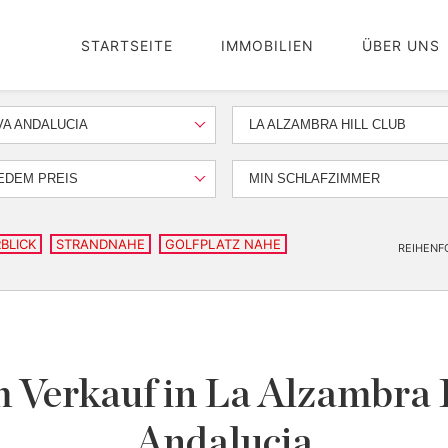
STARTSEITE
IMMOBILIEN
ÜBER UNS
A ANDALUCIA
LA ALZAMBRA HILL CLUB
EDEM PREIS
MIN SCHLAFZIMMER
BLICK
STRANDNAHE
GOLFPLATZ NAHE
REIHENF
Verkauf in La Alzambra H
Andalucia