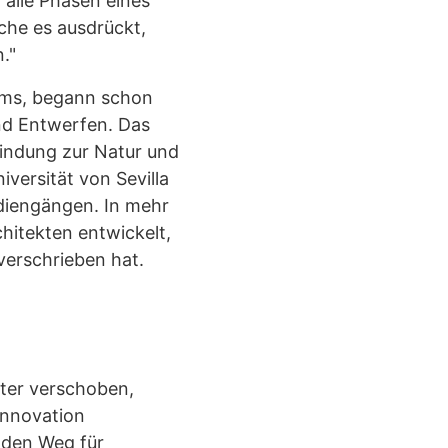
 alle Phasen eines
che es ausdrückt,
."
eams, begann schon
nd Entwerfen. Das
indung zur Natur und
iversität von Sevilla
udiengängen. In mehr
hitekten entwickelt,
verschrieben hat.
iter verschoben,
Innovation
 den Weg für