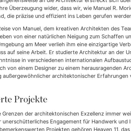
angehensweise an die Architektur erstreckt sich über
 ihre Überzeugung wider, dass wir, wie Manuel R. Mori
d, die präzise und effizient ins Leben gerufen werden
Reise von Manuel, dem kreativen Architekten des T
ieben von einer natürlichen Neigung zum Schaffen u
mgebung am Meer verlieh ihm eine einzigartige Verb
ss auf seine Arbeit. Er studierte Architektur an der Un
enntnisse in verschiedenen internationalen Aufbaust
sich von einem Designer zu einem herausragenden Arc
g außergewöhnlicher architektonischer Erfahrungen 
te Projekte
e Grenzen der architektonischen Exzellenz immer we
hr unerschütterliches Engagement für Handwerk und 
n bemerkenswerten Projekten gehören Heaven 11, das