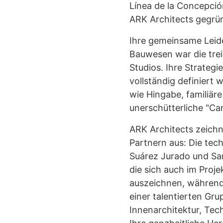
Línea de la Concepci
ARK Architects gegrü
Ihre gemeinsame Leide
Bauwesen war die trei
Studios. Ihre Strategi
vollständig definiert 
wie Hingabe, familiäre
unerschütterliche "Ca
ARK Architects zeichn
Partnern aus: Die tec
Suárez Jurado und Sa
die sich auch im Pro
auszeichnen, während 
einer talentierten Gr
Innenarchitektur, Tec