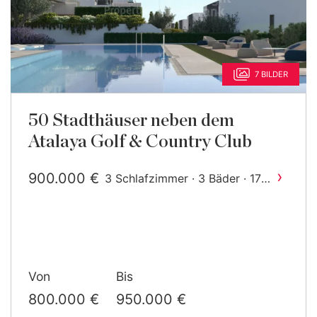
7 BILDER
50 Stadthäuser neben dem
Atalaya Golf & Country Club
›
900.000 €
3 Schlafzimmer · 3 Bäder · 177
2
m
gebaut
Von
Bis
800.000 €
950.000 €