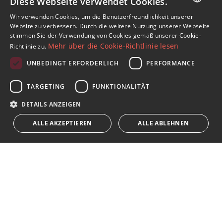
Diese Webseite verwendet Cookies.
Wir verwenden Cookies, um die Benutzerfreundlichkeit unserer
ENGLISH
Abonnieren Sie unseren Newsletter
Website zu verbessern. Durch die weitere Nutzung unserer Webseite
stimmen Sie der Verwendung von Cookies gemäß unserer Cookie-
Erhalten Sie Nachrichten über Immobilien, aktuelle
SPANISH
Mehr über die Cookie-Richtlinie lesen
Richtlinie zu.
Themen und Lifestyle in Marbella
FRENCH
UNBEDINGT ERFORDERLICH
PERFORMANCE
GERMAN
Abonnieren
TARGETING
FUNKTIONALITÄT
RUSSIAN
Ich akzeptiere die
Datenschutzrichtlinie
DETAILS ANZEIGEN
Wir weisen Sie darauf hin, dass alle auf diese Weise erhaltenen
ALLE AKZEPTIEREN
ALLE ABLEHNEN
persönlichen Daten,
...Erweitert