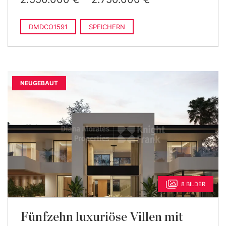
DMDCO1591
SPEICHERN
NEUGEBAUT
8 BILDER
Fünfzehn luxuriöse Villen mit