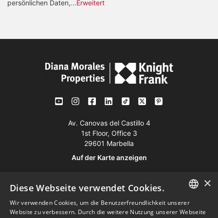
persönlichen Daten,
...Erweitert
Av. Canovas del Castillo 4
1st Floor, Office 3
29601 Marbella
Auf der Karte anzeigen
×
Tel:
+34 952 765 138
Diese Webseite verwendet Cookies.
Mob:
+34 601 636 766
Wir verwenden Cookies, um die Benutzerfreundlichkeit unserer
ENGLISH
Website zu verbessern. Durch die weitere Nutzung unserer Webseite
Whatsapp:
+34 952 765 138