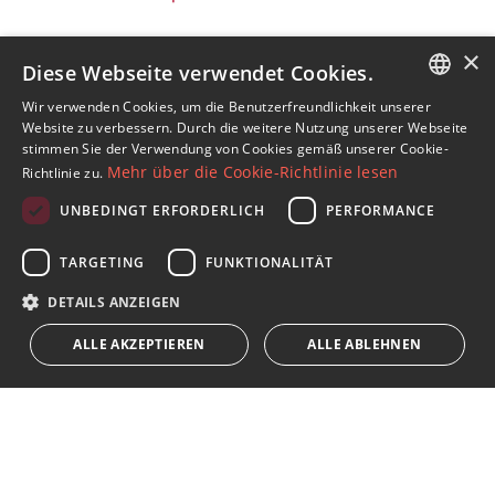
×
Diese Webseite verwendet Cookies.
Wir verwenden Cookies, um die Benutzerfreundlichkeit unserer
ENGLISH
Abonnieren Sie unseren Newsletter
Website zu verbessern. Durch die weitere Nutzung unserer Webseite
stimmen Sie der Verwendung von Cookies gemäß unserer Cookie-
Erhalten Sie Nachrichten über Immobilien, aktuelle
SPANISH
Mehr über die Cookie-Richtlinie lesen
Richtlinie zu.
Themen und Lifestyle in Marbella
FRENCH
UNBEDINGT ERFORDERLICH
PERFORMANCE
GERMAN
Abonnieren
TARGETING
FUNKTIONALITÄT
RUSSIAN
Ich akzeptiere die
Datenschutzrichtlinie
DETAILS ANZEIGEN
Wir weisen Sie darauf hin, dass alle auf diese Weise erhaltenen
ALLE AKZEPTIEREN
ALLE ABLEHNEN
persönlichen Daten,
...Erweitert