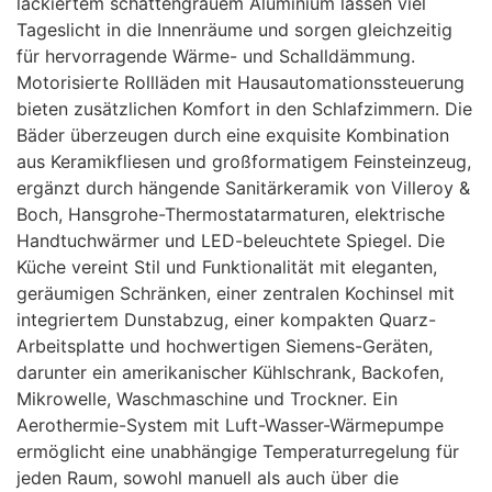
lackiertem schattengrauem Aluminium lassen viel
Tageslicht in die Innenräume und sorgen gleichzeitig
für hervorragende Wärme- und Schalldämmung.
Motorisierte Rollläden mit Hausautomationssteuerung
bieten zusätzlichen Komfort in den Schlafzimmern. Die
Bäder überzeugen durch eine exquisite Kombination
aus Keramikfliesen und großformatigem Feinsteinzeug,
ergänzt durch hängende Sanitärkeramik von Villeroy &
Boch, Hansgrohe-Thermostatarmaturen, elektrische
Handtuchwärmer und
LED
-beleuchtete Spiegel. Die
Küche vereint Stil und Funktionalität mit eleganten,
geräumigen Schränken, einer zentralen Kochinsel mit
integriertem Dunstabzug, einer kompakten Quarz-
Arbeitsplatte und hochwertigen Siemens-Geräten,
darunter ein amerikanischer Kühlschrank, Backofen,
Mikrowelle, Waschmaschine und Trockner. Ein
Aerothermie-System mit Luft-Wasser-Wärmepumpe
ermöglicht eine unabhängige Temperaturregelung für
jeden Raum, sowohl manuell als auch über die