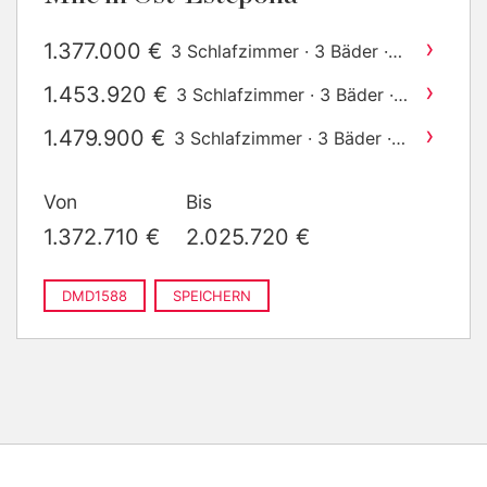
›
1.377.000 €
3 Schlafzimmer · 3 Bäder ·
2
205 m
gebaut
›
1.453.920 €
3 Schlafzimmer · 3 Bäder ·
2
207 m
gebaut
›
1.479.900 €
3 Schlafzimmer · 3 Bäder ·
2
210 m
gebaut
›
1.657.000 €
4 Schlafzimmer · 4 Bäder ·
Von
Bis
2
305 m
gebaut
›
1.690.590 €
5 Schlafzimmer · 5 Bäder ·
1.372.710 €
2.025.720 €
2
254 m
gebaut
›
1.767.780 €
3 Schlafzimmer · 3 Bäder ·
2
245 m
gebaut
DMD1588
SPEICHERN