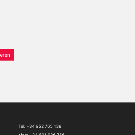
eren
n
Tel:
+34 952 765 138
Mob:
+34 601 636 766