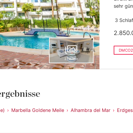
sehr gün
3 Schla
2.850.
DMCO2
27 Bilder
rgebnisse
le)
Marbella Goldene Meile
Alhambra del Mar
Erdge