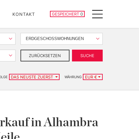
GESPEICHERTE IMMOBILIEN
KONTAKT
GESPEICHERT
0
Menu
ERDGESCHOSSWOHNUNGEN
ZURÜCKSETZEN
SUCHE
DAS NEUSTE ZUERST
EUR €
OLGE
WÄHRUNG
rkauf in Alhambra
eile