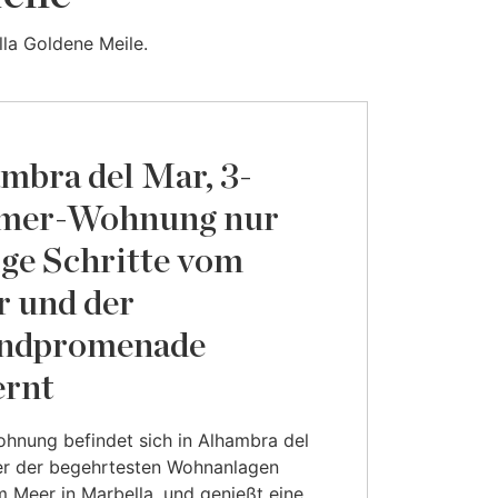
la Goldene Meile.
mbra del Mar, 3-
mer-Wohnung nur
ge Schritte vom
 und der
andpromenade
ernt
hnung befindet sich in Alhambra del
er der begehrtesten Wohnanlagen
m Meer in Marbella, und genießt eine