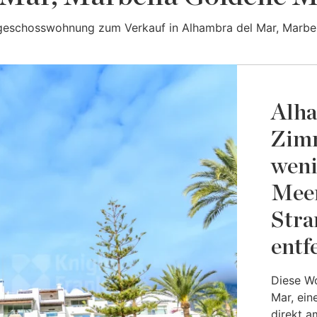
geschosswohnung zum Verkauf in Alhambra del Mar, Marbel
Alha
Zim
weni
Meer
Str
entf
Diese Wo
Mar, ein
direkt a