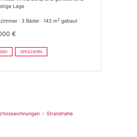
stige Lage
2
fzimmer
3 Bäder
143 m
gebaut
000 €
980
SPEICHERN
schosswohnungen
Strandnahe