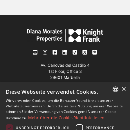
Av. Canovas del Castillo 4
1st Floor, Office 3
29601 Marbella
Auf der Karte anzeigen
×
Diese Webseite verwendet Cookies.
Wir verwenden Cookies, um die Benutzerfreundlichkeit unserer
Tel:
+34 952 765 138
ENGLISH
Website zu verbessern. Durch die weitere Nutzung unserer Webseite
Mob:
+34 601 636 766
stimmen Sie der Verwendung von Cookies gemäß unserer Cookie-
SPANISH
Mehr über die Cookie-Richtlinie lesen
Richtlinie zu.
Whatsapp:
+34 952 765 138
FRENCH
info@dmproperties.com
UNBEDINGT ERFORDERLICH
PERFORMANCE