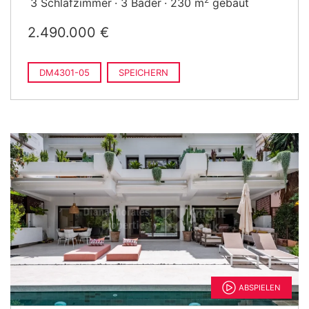
3 Schlafzimmer
3 Bäder
230 m
gebaut
2.490.000 €
DM4301-05
SPEICHERN
ABSPIELEN