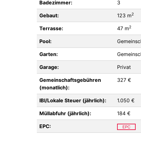
Badezimmer:
3
2
Gebaut:
123 m
2
Terrasse:
47 m
Pool:
Gemeinsch
Garten:
Gemeinsch
Garage:
Privat
Gemeinschaftsgebühren
327 €
(monatlich):
IBI/Lokale Steuer (jährlich):
1.050 €
Müllabfuhr (jährlich):
184 €
EPC:
EPC