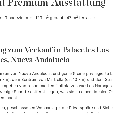
t Premium-Ausstattung
2
2
r
3 badezimmer
123 m
gebaut
47 m
terrasse
 zum Verkauf in Palacetes Los
es, Nueva Andalucia
Herzen von Nueva Andalucía, und genießt eine privilegierte L
5 km), dem Zentrum von Marbella (ca. 10 km) und dem Str
st umgeben von renommierten Golfplätzen wie Los Naranjos 
 wenige Schritte entfernt liegen, was sie zu einem idealen O
en macht.
iven, geschlossenen Wohnanlage, die Privatsphäre und Siche