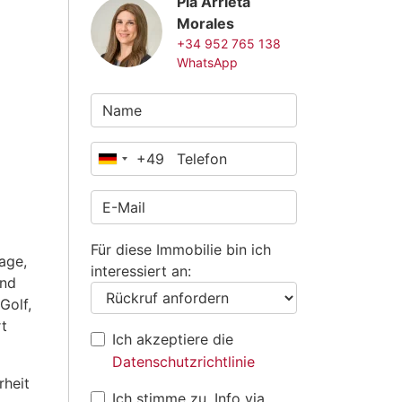
Pia Arrieta
Morales
+34 952 765 138
WhatsApp
+49
Deutschland
+49
Für diese Immobilie bin ich
age,
interessiert an:
and
Golf,
rt
Ich akzeptiere die
Datenschutzrichtlinie
rheit
Ich stimme zu, Info via