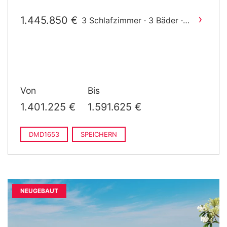
›
1.445.850 €
3 Schlafzimmer · 3 Bäder ·
2
187 m
gebaut
Von
Bis
1.401.225 €
1.591.625 €
DMD1653
SPEICHERN
NEUGEBAUT