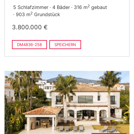
2
5 Schlafzimmer
4 Bäder
316 m
gebaut
2
903 m
Grundstück
3.800.000 €
DM4836-258
SPEICHERN