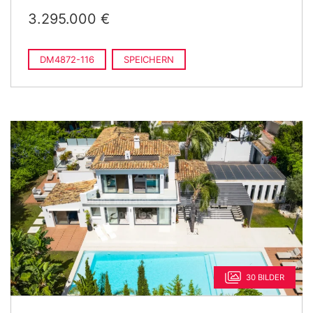
3.295.000 €
DM4872-116
SPEICHERN
30 BILDER