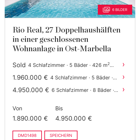
6 BILDER
Rio Real, 27 Doppelhaushälften
in einer geschlossenen
Wohnanlage in Ost-Marbella
›
Sold
2
4 Schlafzimmer · 5 Bäder · 426 m
gebaut
›
1.960.000 €
4 Schlafzimmer · 5 Bäder ·
2
426 m
gebaut
›
4.950.000 €
6 Schlafzimmer · 8 Bäder ·
2
1.261 m
gebaut
Von
Bis
1.890.000 €
4.950.000 €
DMD1498
SPEICHERN