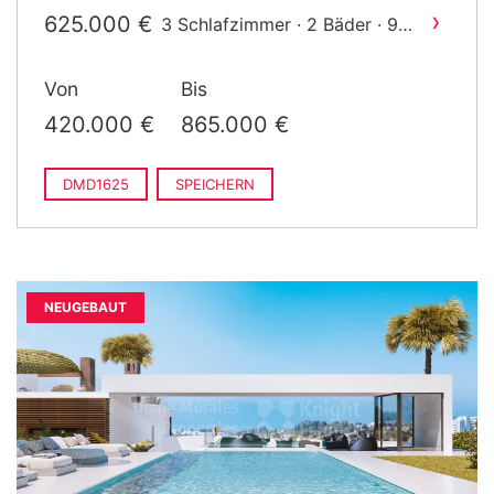
2
m
gebaut
›
625.000 €
3 Schlafzimmer · 2 Bäder · 98
2
m
gebaut
›
730.000 €
4 Schlafzimmer · 3 Bäder · 211
Von
Bis
2
m
gebaut
›
835.000 €
4 Schlafzimmer · 3 Bäder · 154
420.000 €
865.000 €
2
m
gebaut
DMD1625
SPEICHERN
NEUGEBAUT