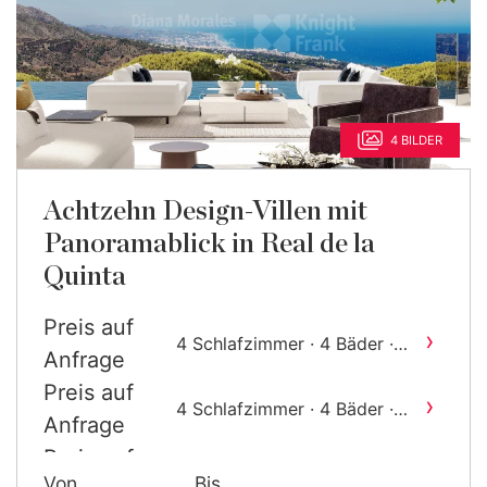
4 BILDER
Achtzehn Design-Villen mit
Panoramablick in Real de la
Quinta
Preis auf
›
4 Schlafzimmer · 4 Bäder ·
Anfrage
2
692 m
gebaut
Preis auf
›
4 Schlafzimmer · 4 Bäder ·
Anfrage
2
785 m
gebaut
Preis auf
›
4 Schlafzimmer · 4 Bäder ·
Von
Bis