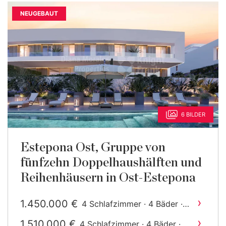
NEUGEBAUT
6 BILDER
Estepona Ost, Gruppe von
fünfzehn Doppelhaushälften und
Reihenhäusern in Ost-Estepona
›
1.450.000 €
4 Schlafzimmer · 4 Bäder ·
2
361 m
gebaut
›
1.510.000 €
4 Schlafzimmer · 4 Bäder ·