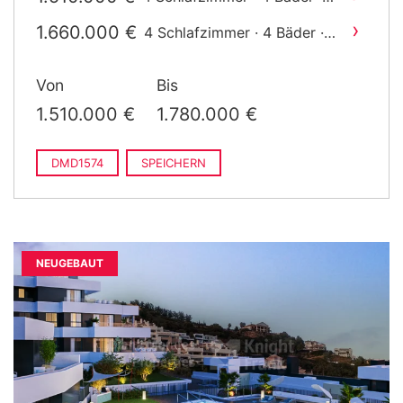
2
284 m
gebaut
›
1.660.000 €
4 Schlafzimmer · 4 Bäder ·
2
355 m
gebaut
Von
Bis
1.510.000 €
1.780.000 €
DMD1574
SPEICHERN
NEUGEBAUT