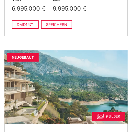
Anfrage
2
992 m
gebaut
6.995.000 €
9.995.000 €
DMD1471
SPEICHERN
NEUGEBAUT
9 BILDER