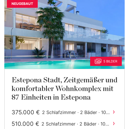
NEUGEBAUT
5 BILDER
Estepona Stadt, Zeitgemäßer und
komfortabler Wohnkomplex mit
87 Einheiten in Estepona
›
375.000 €
2 Schlafzimmer · 2 Bäder · 100
2
m
gebaut
›
510.000 €
2 Schlafzimmer · 2 Bäder · 106