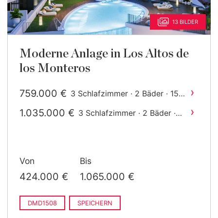
13 BILDER
Moderne Anlage in Los Altos de
los Monteros
›
759.000 €
3 Schlafzimmer · 2 Bäder · 154
2
m
gebaut
›
1.035.000 €
3 Schlafzimmer · 2 Bäder ·
2
197 m
gebaut
Von
Bis
424.000 €
1.065.000 €
DMD1508
SPEICHERN