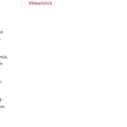
#
Meerblick
te
s
nús.
en
m
4-
nem