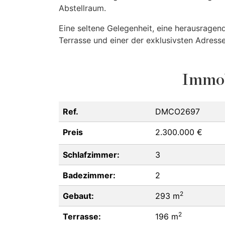
Abstellraum.
Eine seltene Gelegenheit, eine herausrage
Terrasse und einer der exklusivsten Adres
Immob
Ref.
DMCO2697
Preis
2.300.000 €
Schlafzimmer:
3
Badezimmer:
2
2
Gebaut:
293 m
2
Terrasse:
196 m