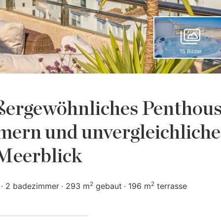
15 Bilder
ßergewöhnliches Penthou
mmern und unvergleichlich
Meerblick
2
2
2 badezimmer
293 m
gebaut
196 m
terrasse