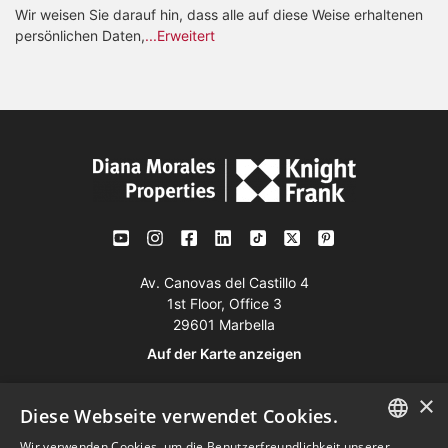
Wir weisen Sie darauf hin, dass alle auf diese Weise erhaltenen
persönlichen Daten,
...Erweitert
Av. Canovas del Castillo 4
1st Floor, Office 3
29601 Marbella
Auf der Karte anzeigen
×
Tel:
+34 952 765 138
Diese Webseite verwendet Cookies.
Mob:
+34 601 636 766
Wir verwenden Cookies, um die Benutzerfreundlichkeit unserer