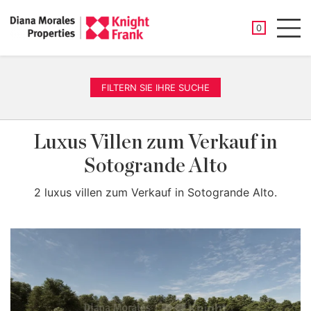
GESPEICHER
0
Men
FILTERN SIE IHRE SUCHE
Luxus Villen zum Verkauf in
Sotogrande Alto
2 luxus villen zum Verkauf in Sotogrande Alto.