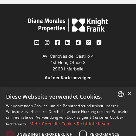
Av. Canovas del Castillo 4
1st Floor, Office 3
29601 Marbella
Auf der Karte anzeigen
×
Tel:
+34 952 765 138
Diese Webseite verwendet Cookies.
Mob:
+34 601 636 766
Wir verwenden Cookies, um die Benutzerfreundlichkeit unserer
ENGLISH
Website zu verbessern. Durch die weitere Nutzung unserer Webseite
Whatsapp:
+34 952 765 138
stimmen Sie der Verwendung von Cookies gemäß unserer Cookie-
SPANISH
info@dmproperties.com
Mehr über die Cookie-Richtlinie lesen
Richtlinie zu.
www.dmproperties.com
FRENCH
UNBEDINGT ERFORDERLICH
PERFORMANCE