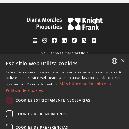
Av. Canovas del Castillo 4
×
1st Floor, Office 3
Ese sitio web utiliza cookies
29601 Marbella
Este sitio web usa cookies para mejorar la experiencia del usuario. Al
Ver en mapa
ENGLISH
utilizar nuestro sitio web, usted acepta todas las cookies de acuerdo
Más información sobre la
con nuestra Política de cookies.
SPANISH
Política de Cookies
Tel:
+34 952 765 138
FRENCH
Mob:
+34 601 636 766
COOKIES ESTRICTAMENTE NECESARIAS
GERMAN
Whatsapp:
+34 952 765 138
COOKIES DE RENDIMIENTO
info@dmproperties.com
RUSSIAN
www.dmproperties.com
COOKIES DE PREFERENCIAS