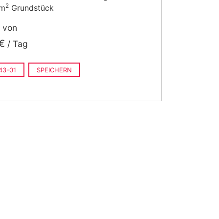
2
 m
Grundstück
t von
€
/ Tag
43-01
SPEICHERN