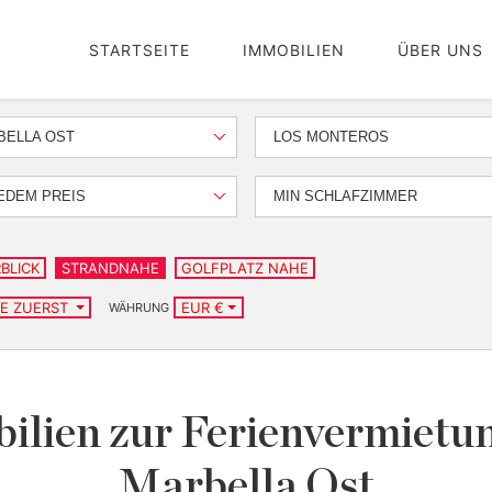
STARTSEITE
IMMOBILIEN
ÜBER UNS
BELLA OST
LOS MONTEROS
EDEM PREIS
MIN SCHLAFZIMMER
BLICK
STRANDNAHE
GOLFPLATZ NAHE
TE ZUERST
EUR €
WÄHRUNG
lien zur Ferienvermietun
Marbella Ost