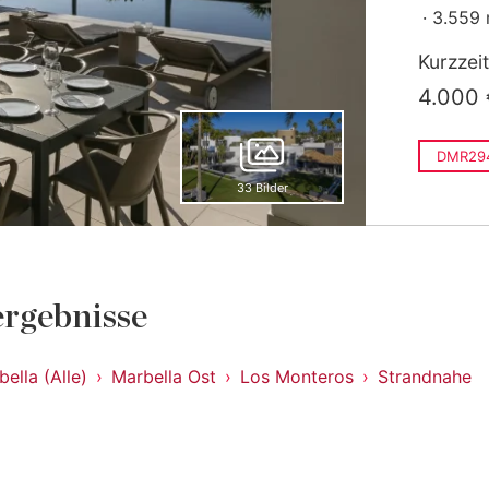
3.559
Kurzzei
4.000 
DMR29
33 Bilder
rgebnisse
ella (Alle)
Marbella Ost
Los Monteros
Strandnahe