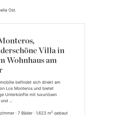
ella Ost.
Monteros,
erschöne Villa in
em Wohnhaus am
r
mobilie befindet sich direkt am
on Los Monteros und bietet
e Unterkünfte mit luxuriösen
 und ...
2
fzimmer
7 Bäder
1.623 m
gebaut