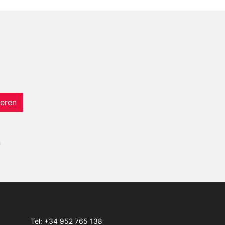
eren
n
Tel:
+34 952 765 138