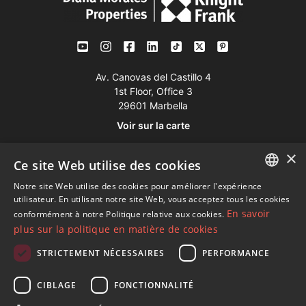
Av. Canovas del Castillo 4
1st Floor, Office 3
29601 Marbella
Voir sur la carte
×
Ce site Web utilise des cookies
Tél:
+34 952 765 138
Mob:
+34 601 636 766
Notre site Web utilise des cookies pour améliorer l'expérience
ENGLISH
utilisateur. En utilisant notre site Web, vous acceptez tous les cookies
Whatsapp:
+34 952 765 138
En savoir
conformément à notre Politique relative aux cookies.
SPANISH
info@dmproperties.com
plus sur la politique en matière de cookies
FRENCH
www.dmproperties.com
STRICTEMENT NÉCESSAIRES
PERFORMANCE
GERMAN
© Copyright 1989 - 2026 Diana Morales Properties Knight
CIBLAGE
FONCTIONNALITÉ
RUSSIAN
Frank ·
Termes et conditions d'utilisation du site Web
· Design