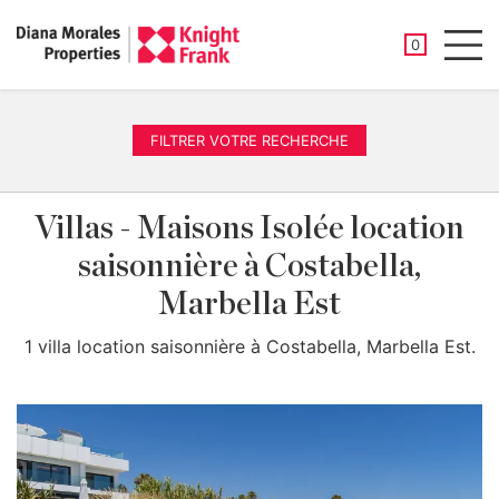
PROPRIÉTÉ
0
Men
FILTRER VOTRE RECHERCHE
Villas - Maisons Isolée location
saisonnière à Costabella,
Marbella Est
1 villa location saisonnière à Costabella, Marbella Est.