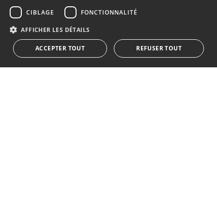
S´abonner à notre lettre d'information
CIBLAGE
FONCTIONNALITÉ
RUSSIAN
Recevez des informations sur l'immobilier, l'actualité et
AFFICHER LES DÉTAILS
le style de vie à Marbella
ACCEPTER TOUT
REFUSER TOUT
S'abonner
J'accepte les
politique de confidentialité
Nous vous informons que toutes les données personnelles
obtenues au moyen de ce formulaire,
...Agrandir