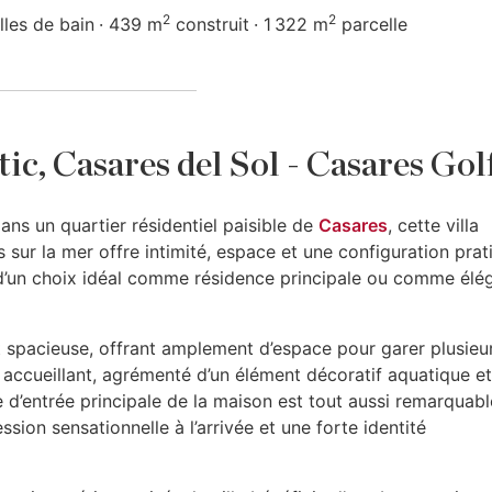
2
2
lles de bain
439 m
construit
1 322 m
parcelle
tic, Casares del Sol - Casares Gol
ans un quartier résidentiel paisible de
Casares
, cette villa
s sur la mer offre intimité, espace et une configuration prat
t d’un choix idéal comme résidence principale ou comme élé
nt spacieuse, offrant amplement d’espace pour garer plusieu
t accueillant, agrémenté d’un élément décoratif aquatique e
 d’entrée principale de la maison est tout aussi remarquab
ion sensationnelle à l’arrivée et une forte identité