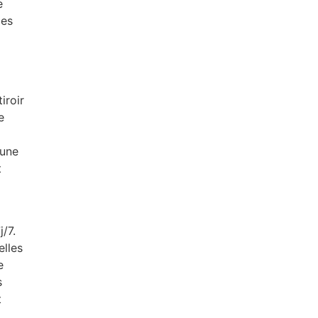
e
les
iroir
e
 une
t
j/7.
elles
e
s
t