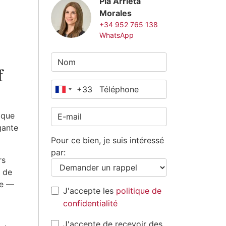
Pia Arrieta
Morales
+34 952 765 138
WhatsApp
f
+33
France
+33
ique
gante
Pour ce bien, je suis intéressé
par:
rs
t de
le —
J'accepte les
politique de
confidentialité
J'accepte de recevoir des