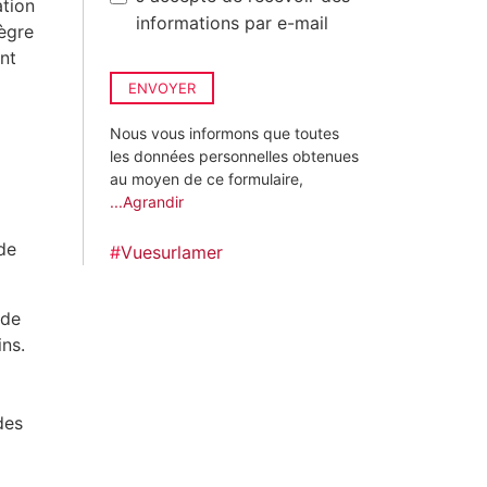
ation
informations par e-mail
tègre
nt
ENVOYER
Nous vous informons que toutes
les données personnelles obtenues
au moyen de ce formulaire,
...Agrandir
de
#
Vuesurlamer
 de
ins.
x
des