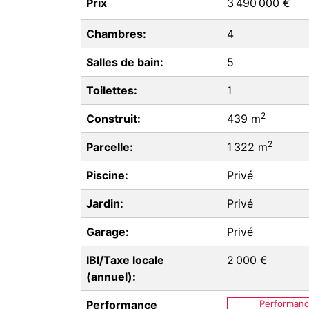
Prix
3 490 000 €
Chambres:
4
Salles de bain:
5
Toilettes:
1
2
Construit:
439 m
2
Parcelle:
1 322 m
Piscine:
Privé
Jardin:
Privé
Garage:
Privé
IBI/Taxe locale
2 000 €
(annuel):
Performance
Performan