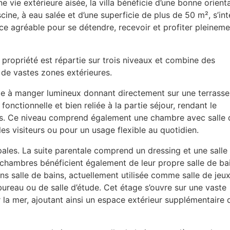
e vie extérieure aisée, la villa bénéficie d’une bonne orient
scine, à eau salée et d’une superficie de plus de 50 m², s’in
ce agréable pour se détendre, recevoir et profiter pleineme
 propriété est répartie sur trois niveaux et combine des
 de vastes zones extérieures.
e à manger lumineux donnant directement sur une terrasse
fonctionnelle et bien reliée à la partie séjour, rendant le
es. Ce niveau comprend également une chambre avec salle 
 les visiteurs ou pour un usage flexible au quotidien.
ipales. La suite parentale comprend un dressing et une salle
 chambres bénéficient également de leur propre salle de ba
ns salle de bains, actuellement utilisée comme salle de jeu
bureau ou de salle d’étude. Cet étage s’ouvre sur une vaste
r la mer, ajoutant ainsi un espace extérieur supplémentaire 