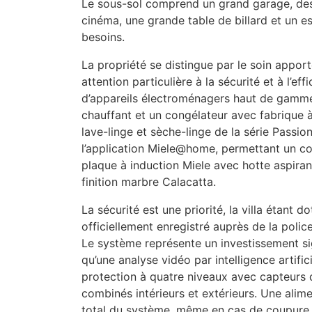
Le sous-sol comprend un grand garage, des
cinéma, une grande table de billard et un 
besoins.
La propriété se distingue par le soin apport
attention particulière à la sécurité et à l’ef
d’appareils électroménagers haut de gamme M
chauffant et un congélateur avec fabrique 
lave-linge et sèche-linge de la série Passio
l’application Miele@home, permettant un co
plaque à induction Miele avec hotte aspiran
finition marbre Calacatta.
La sécurité est une priorité, la villa étant 
officiellement enregistré auprès de la polic
Le système représente un investissement sign
qu’une analyse vidéo par intelligence artifi
protection à quatre niveaux avec capteurs d
combinés intérieurs et extérieurs. Une alim
total du système, même en cas de coupure d