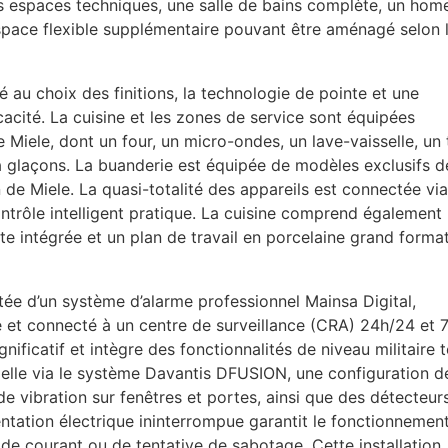
 espaces techniques, une salle de bains complète, un hom
espace flexible supplémentaire pouvant être aménagé selon 
é au choix des finitions, la technologie de pointe et une
ficacité. La cuisine et les zones de service sont équipées
iele, dont un four, un micro-ondes, un lave-vaisselle, un t
à glaçons. La buanderie est équipée de modèles exclusifs d
n de Miele. La quasi-totalité des appareils est connectée via
ntrôle intelligent pratique. La cuisine comprend également
te intégrée et un plan de travail en porcelaine grand forma
dotée d’un système d’alarme professionnel Mainsa Digital,
e et connecté à un centre de surveillance (
CRA
) 24h/24 et 7
ificatif et intègre des fonctionnalités de niveau militaire t
cielle via le système Davantis
DFUSION
, une configuration d
e vibration sur fenêtres et portes, ainsi que des détecteur
entation électrique ininterrompue garantit le fonctionnemen
e courant ou de tentative de sabotage. Cette installation