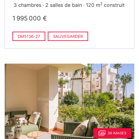
2
3 chambres
2 salles de bain
120 m
construit
1 995 000 €
DM5136-27
SAUVEGARDER
38 IMAGES