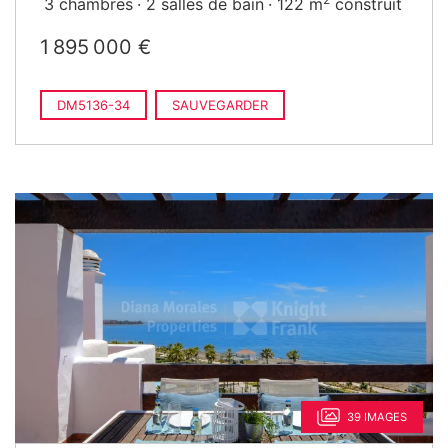
3 chambres
2 salles de bain
122 m
construit
1 895 000 €
DM5136-34
SAUVEGARDER
39 IMAGES