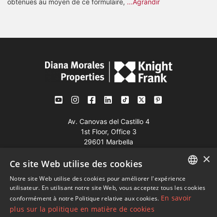
obtenues au moyen de ce formulaire,
...Agrandir
Av. Canovas del Castillo 4
1st Floor, Office 3
29601 Marbella
×
Voir sur la carte
Ce site Web utilise des cookies
Notre site Web utilise des cookies pour améliorer l'expérience
Tél:
+34 952 765 138
ENGLISH
utilisateur. En utilisant notre site Web, vous acceptez tous les cookies
Mob:
+34 601 636 766
En savoir
conformément à notre Politique relative aux cookies.
SPANISH
plus sur la politique en matière de cookies
Whatsapp:
+34 952 765 138