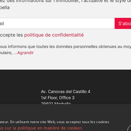
z des informations sur l'immobilier, l'actualité et le style d
bella
S'abo
accepte les
politique de confidentialité
ous informons que toutes les données personnelles obtenues au mo
mulaire,
...Agrandir
Av. Canovas del Castillo 4
1st Floor, Office 3
29601 Marbella
Voir sur la carte
ateur. En utilisant notre site Web, vous acceptez tous les cookies
us sur la politique en matière de cookies