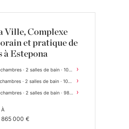
 Ville, Complexe
rain et pratique de
s à Estepona
›
 chambres · 2 salles de bain · 100
2
construit
›
chambres · 2 salles de bain · 106
2
construit
›
 chambres · 2 salles de bain · 98
2
construit
›
 chambres · 3 salles de bain · 211
À
2
m
construit
›
 chambres · 3 salles de bain · 154
865 000 €
2
m
construit