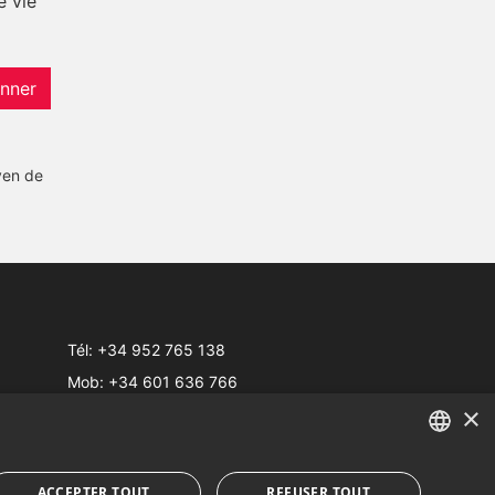
e vie
nner
yen de
Tél:
+34 952 765 138
Mob:
+34 601 636 766
×
Whatsapp:
+34 952 765 138
info@dmproperties.com
www.dmproperties.com
ENGLISH
ACCEPTER TOUT
REFUSER TOUT