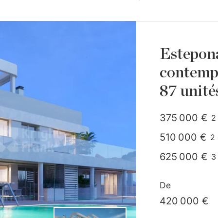
Estepona
contempo
87 unité
375 000 €
2
m
510 000 €
2 
m
625 000 €
3
m
730 000 €
4
De
835 000 €
4
420 000 €