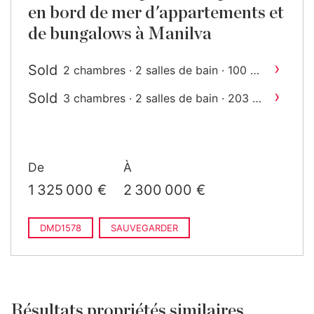
en bord de mer d'appartements et
de bungalows à Manilva
›
Sold
2
2 chambres · 2 salles de bain · 100 m
construit
›
Sold
2
3 chambres · 2 salles de bain · 203 m
construit
De
À
1 325 000 €
2 300 000 €
DMD1578
SAUVEGARDER
Résultats propriétés similaires