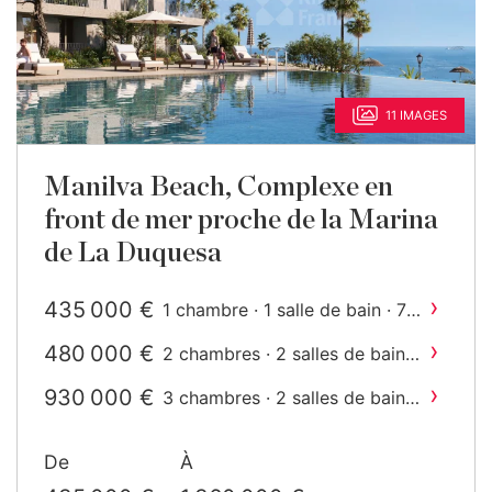
11 IMAGES
Manilva Beach, Complexe en
front de mer proche de la Marina
de La Duquesa
›
435 000 €
1 chambre · 1 salle de bain · 73
2
m
construit
›
480 000 €
2 chambres · 2 salles de bain ·
2
97 m
construit
›
930 000 €
3 chambres · 2 salles de bain ·
2
134 m
construit
›
1 040 000 €
4 chambres · 3 salles de bain
De
À
2
· 187 m
construit