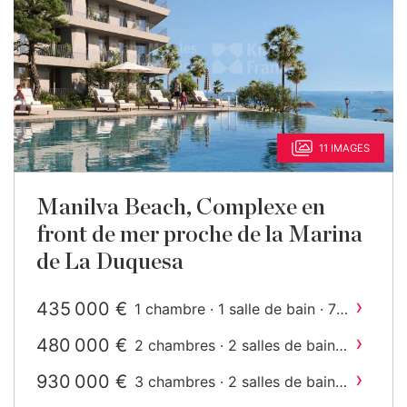
11 IMAGES
Manilva Beach, Complexe en
front de mer proche de la Marina
de La Duquesa
›
435 000 €
1 chambre · 1 salle de bain · 73
2
m
construit
›
480 000 €
2 chambres · 2 salles de bain ·
2
97 m
construit
›
930 000 €
3 chambres · 2 salles de bain ·
2
134 m
construit