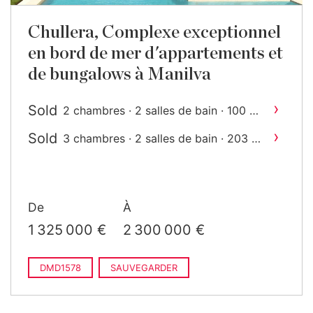
Chullera, Complexe exceptionnel
en bord de mer d'appartements et
de bungalows à Manilva
›
Sold
2
2 chambres · 2 salles de bain · 100 m
construit
›
Sold
2
3 chambres · 2 salles de bain · 203 m
construit
De
À
1 325 000 €
2 300 000 €
DMD1578
SAUVEGARDER