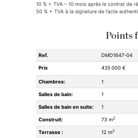
10 % +
TVA
– 10 mois après le contrat de r
50 % +
TVA
à la signature de l’acte authent
Points f
Ref.
DMD1647-04
Prix
435 000 €
Chambres:
1
Salles de bain:
1
Salles de bain en suite:
1
2
Construit:
73 m
2
Terrasse :
12 m