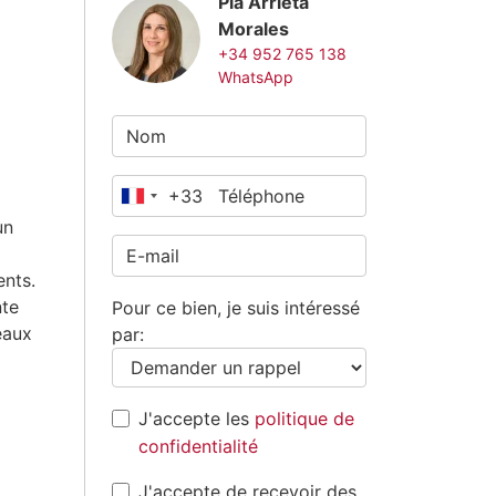
Pia Arrieta
Morales
+34 952 765 138
WhatsApp
+33
France
un
+33
ents.
nte
Pour ce bien, je suis intéressé
eaux
par:
J'accepte les
politique de
confidentialité
J'accepte de recevoir des