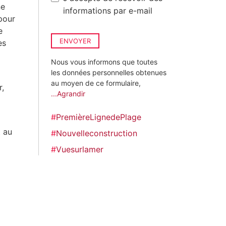
ne
informations par e-mail
pour
e
ENVOYER
es
Nous vous informons que toutes
les données personnelles obtenues
au moyen de ce formulaire,
r,
...Agrandir
#
PremièreLignedePlage
t au
#
Nouvelleconstruction
#
Vuesurlamer