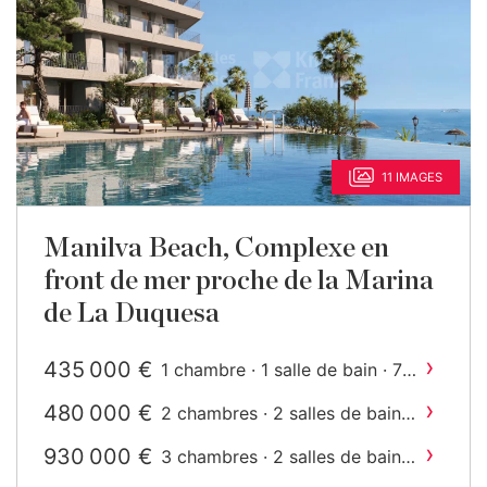
11 IMAGES
Manilva Beach, Complexe en
front de mer proche de la Marina
de La Duquesa
›
435 000 €
1 chambre · 1 salle de bain · 73
2
m
construit
›
480 000 €
2 chambres · 2 salles de bain ·
2
97 m
construit
›
930 000 €
3 chambres · 2 salles de bain ·
2
134 m
construit