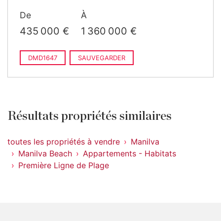
›
1 040 000 €
4 chambres · 3 salles de bain
De
À
2
· 187 m
construit
435 000 €
1 360 000 €
DMD1647
SAUVEGARDER
Résultats propriétés similaires
toutes les propriétés à vendre
Manilva
Manilva Beach
Appartements - Habitats
Première Ligne de Plage