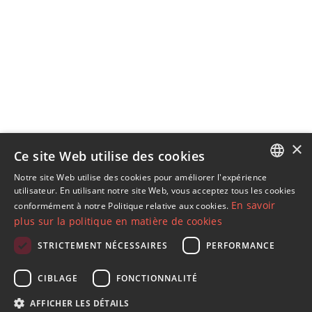
×
Ce site Web utilise des cookies
Notre site Web utilise des cookies pour améliorer l'expérience
ENGLISH
utilisateur. En utilisant notre site Web, vous acceptez tous les cookies
En savoir
conformément à notre Politique relative aux cookies.
SPANISH
plus sur la politique en matière de cookies
FRENCH
STRICTEMENT NÉCESSAIRES
PERFORMANCE
GERMAN
S´abonner à notre lettre d'information
CIBLAGE
FONCTIONNALITÉ
RUSSIAN
Recevez des informations sur l'immobilier, l'actualité et
AFFICHER LES DÉTAILS
le style de vie à Marbella