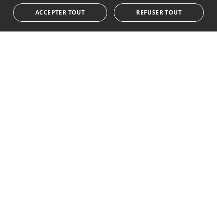
ACCEPTER TOUT
REFUSER TOUT
S'abonner
J'accepte les
politique de confidentialité
Nous vous informons que toutes les données personnelles
obtenues au moyen de ce formulaire,
...Agrandir
Av. Canovas del Castillo 4
1st Floor, Office 3
29601 Marbella