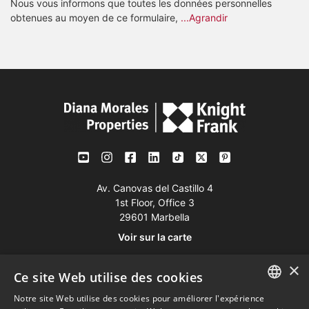
Nous vous informons que toutes les données personnelles
obtenues au moyen de ce formulaire,
...Agrandir
Av. Canovas del Castillo 4
1st Floor, Office 3
29601 Marbella
Voir sur la carte
×
Ce site Web utilise des cookies
Tél:
+34 952 765 138
Mob:
+34 601 636 766
Notre site Web utilise des cookies pour améliorer l'expérience
ENGLISH