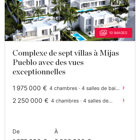
10 IMAGES
Complexe de sept villas à Mijas
Pueblo avec des vues
exceptionnelles
›
1 975 000 €
4 chambres · 4 salles de bain
2
· 268 m
construit
›
2 250 000 €
4 chambres · 4 salles de
2
bain · 219 m
construit
De
À