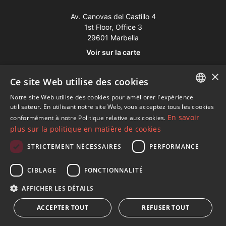
Av. Canovas del Castillo 4
1st Floor, Office 3
29601 Marbella
Voir sur la carte
×
Ce site Web utilise des cookies
Tél:
+34 952 765 138
Mob:
+34 601 636 766
Notre site Web utilise des cookies pour améliorer l'expérience
ENGLISH
utilisateur. En utilisant notre site Web, vous acceptez tous les cookies
Whatsapp:
+34 952 765 138
En savoir
conformément à notre Politique relative aux cookies.
SPANISH
info@dmproperties.com
plus sur la politique en matière de cookies
FRENCH
www.dmproperties.com
STRICTEMENT NÉCESSAIRES
PERFORMANCE
GERMAN
© Copyright 1989 - 2026 Diana Morales Properties Knight
CIBLAGE
FONCTIONNALITÉ
RUSSIAN
Frank ·
Termes et conditions d'utilisation du site Web
· Design
AFFICHER LES DÉTAILS
Web et référencement
Inmoba Networks
ACCEPTER TOUT
REFUSER TOUT