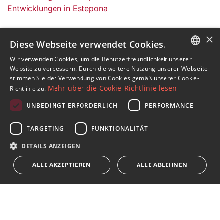
Entwicklungen in Estepona
×
Diese Webseite verwendet Cookies.
Wir verwenden Cookies, um die Benutzerfreundlichkeit unserer
ENGLISH
Abonnieren Sie unseren Newsletter
Website zu verbessern. Durch die weitere Nutzung unserer Webseite
stimmen Sie der Verwendung von Cookies gemäß unserer Cookie-
Erhalten Sie Nachrichten über Immobilien, aktuelle
SPANISH
Mehr über die Cookie-Richtlinie lesen
Richtlinie zu.
Themen und Lifestyle in Marbella
FRENCH
UNBEDINGT ERFORDERLICH
PERFORMANCE
GERMAN
Abonnieren
TARGETING
FUNKTIONALITÄT
RUSSIAN
Ich akzeptiere die
Datenschutzrichtlinie
DETAILS ANZEIGEN
Wir weisen Sie darauf hin, dass alle auf diese Weise erhaltenen
ALLE AKZEPTIEREN
ALLE ABLEHNEN
persönlichen Daten,
...Erweitert