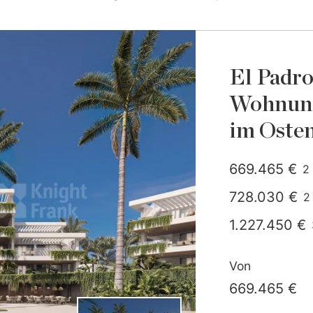
El Padr
Wohnung
im Oste
669.465 €
2
g
728.030 €
2
g
1.227.450 €
Von
669.465 €