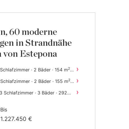
on, 60 moderne
en in Strandnähe
n von Estepona
›
2
 Schlafzimmer · 2 Bäder · 154 m
ebaut
›
2
 Schlafzimmer · 2 Bäder · 155 m
ebaut
›
3 Schlafzimmer · 3 Bäder · 292
2
m
gebaut
Bis
1.227.450 €