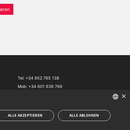
eren
n
Tel:
+34 952 765 138
Mob:
+34 601 636 766
×
Whatsapp:
+34 952 765 138
info@dmproperties.com
www.dmproperties.com
ENGLISH
ALLE AKZEPTIEREN
ALLE ABLEHNEN
SPANISH
e
· Webdesign & SEO
Inmoba Networks