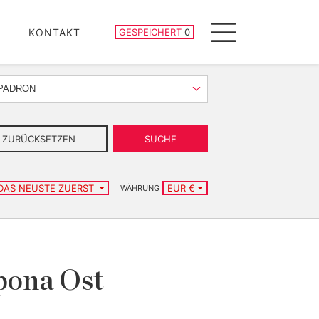
GESPEICHERTE IMMOBILIEN
KONTAKT
GESPEICHERT
0
Menu
 PADRON
ZURÜCKSETZEN
SUCHE
DAS NEUSTE ZUERST
EUR €
WÄHRUNG
pona Ost