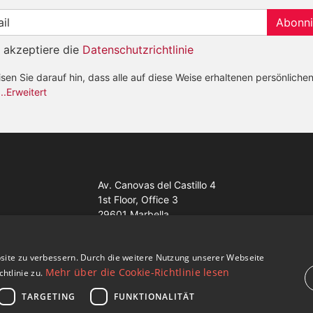
Abonni
h akzeptiere die
Datenschutzrichtlinie
sen Sie darauf hin, dass alle auf diese Weise erhaltenen persönliche
...Erweitert
Av. Canovas del Castillo 4
1st Floor, Office 3
29601 Marbella
Auf der Karte anzeigen
site zu verbessern. Durch die weitere Nutzung unserer Webseite
Mehr über die Cookie-Richtlinie lesen
tlinie zu.
TARGETING
FUNKTIONALITÄT
 Properties Knight Frank ·
Bedingungen für die Nutzung der Websit