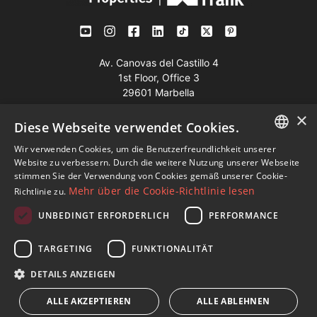
Av. Canovas del Castillo 4
1st Floor, Office 3
29601 Marbella
Auf der Karte anzeigen
×
Diese Webseite verwendet Cookies.
Wir verwenden Cookies, um die Benutzerfreundlichkeit unserer
Tel:
+34 952 765 138
ENGLISH
Website zu verbessern. Durch die weitere Nutzung unserer Webseite
Mob:
+34 601 636 766
stimmen Sie der Verwendung von Cookies gemäß unserer Cookie-
SPANISH
Mehr über die Cookie-Richtlinie lesen
Richtlinie zu.
Whatsapp:
+34 952 765 138
FRENCH
info@dmproperties.com
UNBEDINGT ERFORDERLICH
PERFORMANCE
GERMAN
www.dmproperties.com
TARGETING
FUNKTIONALITÄT
RUSSIAN
© Copyright 1989 - 2026 Diana Morales Properties Knight
DETAILS ANZEIGEN
Frank ·
Bedingungen für die Nutzung der Website
· Webdesign
ALLE AKZEPTIEREN
ALLE ABLEHNEN
& SEO
Inmoba Networks