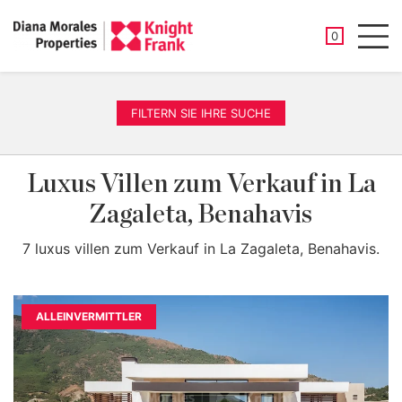
GESPEICHER
0
Men
FILTERN SIE IHRE SUCHE
Luxus Villen zum Verkauf in La
Zagaleta, Benahavis
7 luxus villen zum Verkauf in La Zagaleta, Benahavis.
ALLEINVERMITTLER