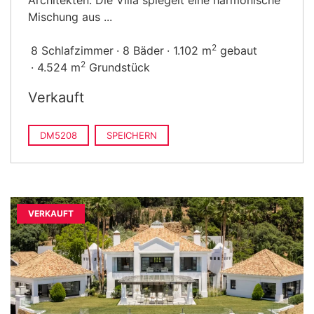
Architekten. Die Villa spiegelt eine harmonische
Mischung aus ...
2
8 Schlafzimmer
8 Bäder
1.102 m
gebaut
2
4.524 m
Grundstück
Verkauft
DM5208
SPEICHERN
VERKAUFT