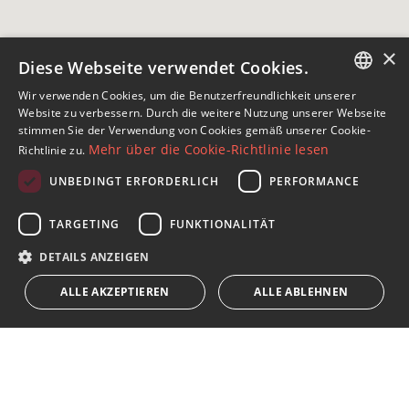
×
Diese Webseite verwendet Cookies.
Wir verwenden Cookies, um die Benutzerfreundlichkeit unserer
ENGLISH
Website zu verbessern. Durch die weitere Nutzung unserer Webseite
stimmen Sie der Verwendung von Cookies gemäß unserer Cookie-
SPANISH
Mehr über die Cookie-Richtlinie lesen
Richtlinie zu.
FRENCH
UNBEDINGT ERFORDERLICH
PERFORMANCE
Abonnieren Sie unseren Newsletter
GERMAN
TARGETING
FUNKTIONALITÄT
Erhalten Sie Nachrichten über Immobilien, aktuelle
RUSSIAN
Themen und Lifestyle in Marbella
DETAILS ANZEIGEN
ALLE AKZEPTIEREN
ALLE ABLEHNEN
Abonnieren
Ich akzeptiere die
Datenschutzrichtlinie
Wir weisen Sie darauf hin, dass alle auf diese Weise erhaltenen
persönlichen Daten,
...Erweitert