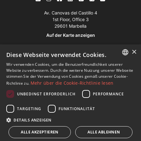
Av. Canovas del Castillo 4
1st Floor, Office 3
29601 Marbella
Auf der Karte anzeigen
×
Tel:
+34 952 765 138
Diese Webseite verwendet Cookies.
Mob:
+34 601 636 766
Wir verwenden Cookies, um die Benutzerfreundlichkeit unserer
ENGLISH
Website zu verbessern. Durch die weitere Nutzung unserer Webseite
Whatsapp:
+34 952 765 138
stimmen Sie der Verwendung von Cookies gemäß unserer Cookie-
SPANISH
info@dmproperties.com
Mehr über die Cookie-Richtlinie lesen
Richtlinie zu.
www.dmproperties.com
FRENCH
UNBEDINGT ERFORDERLICH
PERFORMANCE
GERMAN
© Copyright 1989 - 2026 Diana Morales Properties Knight
TARGETING
FUNKTIONALITÄT
RUSSIAN
Frank ·
Bedingungen für die Nutzung der Website
· Webdesign
DETAILS ANZEIGEN
& SEO
Inmoba Networks
ALLE AKZEPTIEREN
ALLE ABLEHNEN