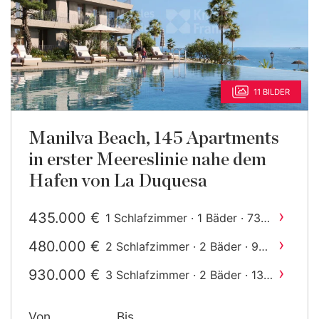
11 BILDER
Manilva Beach, 145 Apartments
in erster Meereslinie nahe dem
Hafen von La Duquesa
›
435.000 €
1 Schlafzimmer · 1 Bäder · 73
2
m
gebaut
›
480.000 €
2 Schlafzimmer · 2 Bäder · 97
2
m
gebaut
›
930.000 €
3 Schlafzimmer · 2 Bäder · 134
2
m
gebaut
›
1.040.000 €
4 Schlafzimmer · 3 Bäder ·
Von
Bis
2