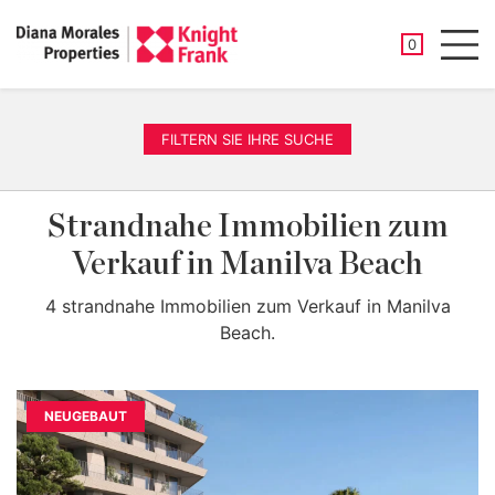
GESPEICHER
0
Men
FILTERN SIE IHRE SUCHE
Strandnahe Immobilien zum
Verkauf in Manilva Beach
4 strandnahe Immobilien zum Verkauf in Manilva
Beach.
NEUGEBAUT