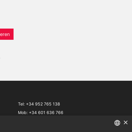
eren
n
Tel:
+34 952 765 138
Mob:
+34 601 636 766
×
Whatsapp:
+34 952 765 138
info@dmproperties.com