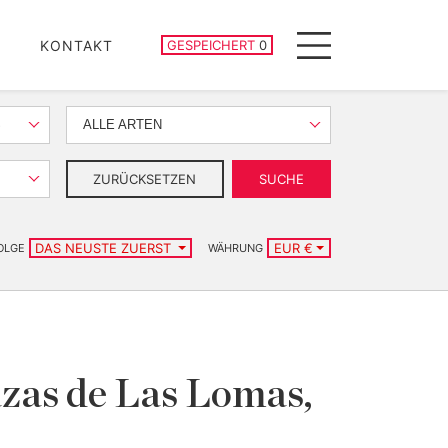
GESPEICHERTE IMMOBILIEN
KONTAKT
GESPEICHERT
0
Menu
S
ALLE ARTEN
ZURÜCKSETZEN
SUCHE
DAS NEUSTE ZUERST
EUR €
OLGE
WÄHRUNG
zas de Las Lomas,