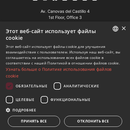
Av. Canovas del Castillo 4
1st Floor, Office 3
29601 Marbella
×
Этот веб-сайт использует файлы
Посмотреть на карте
cookie
ENGLISH
Этот веб-сайт использует файлы cookie для улучшения
Телефон:
+34 952 765 138
взаимодействия с пользователем. Используя наш веб-сайт, вы
SPANISH
Моб:
+34 601 636 766
соглашаетесь на использование всех файлов cookie в
соответствии с нашей Политикой в ​​отношении файлов cookie.
FRENCH
Whatsapp:
+34 952 765 138
Узнать больше о Политике использования файлов
info@dmproperties.com
GERMAN
cookie
www.dmproperties.com
RUSSIAN
ОБЯЗАТЕЛЬНЫЕ
АНАЛИТИЧЕСКИЕ
© Copyright 1989 - 2026 Diana Morales Properties Knight
ЦЕЛЕВЫЕ
ФУНКЦИОНАЛЬНЫЕ
Frank ·
Сайт применяет Правила и условия
· Дизайн сайтов
ПОДРОБНЕЕ
и СЕО
Inmoba Networks
ПРИНЯТЬ ВСЕ
ОТКЛОНИТЬ ВСЕ