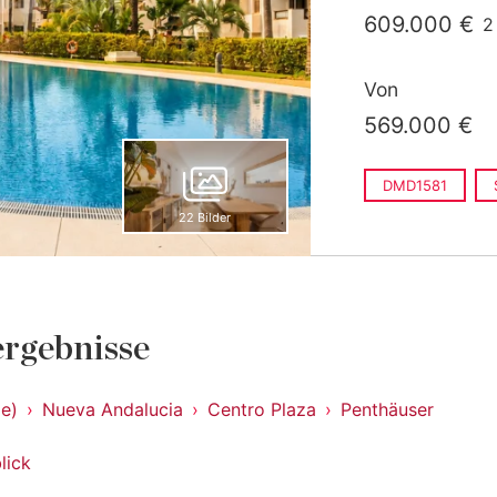
g
609.000 €
2
g
619.000 €
2 
Von
g
1.095.000 €
569.000 €
DMD1581
22 Bilder
rgebnisse
le)
Nueva Andalucia
Centro Plaza
Penthäuser
lick