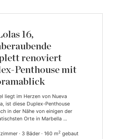
Lolas 16,
mberaubende
lett renoviert
ex-Penthouse mit
ramablick
l liegt im Herzen von Nueva
a, ist diese Duplex-Penthouse
sch in der Nähe von einigen der
ischsten Orte in Marbella ...
2
fzimmer
3 Bäder
160 m
gebaut