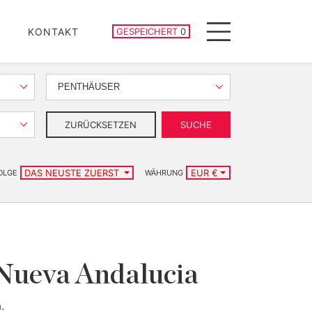
GESPEICHERTE IMMOBILIEN
KONTAKT
GESPEICHERT
0
Menu
PENTHÄUSER
ZURÜCKSETZEN
SUCHE
DAS NEUSTE ZUERST
EUR €
OLGE
WÄHRUNG
 Nueva Andalucia
.