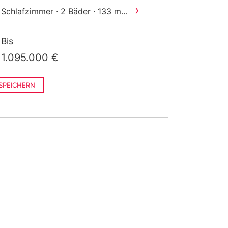
ebaut
›
2
 Schlafzimmer · 2 Bäder · 133 m
ebaut
›
2
Schlafzimmer · 2 Bäder · 131 m
Bis
ebaut
›
3 Schlafzimmer · 2 Bäder · 205
1.095.000 €
2
m
gebaut
SPEICHERN