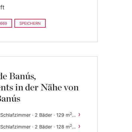
ft
669
SPEICHERN
de Banús,
ts in der Nähe von
Banús
›
2
 Schlafzimmer · 2 Bäder · 129 m
ebaut
›
2
 Schlafzimmer · 2 Bäder · 128 m