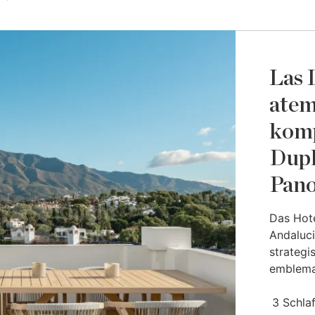
Las 
ate
komp
Dupl
Pano
Das Hote
Andaluci
strategi
emblemat
3 Schla