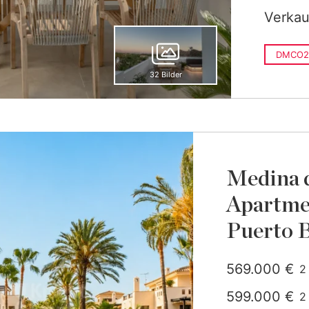
Verkau
DMCO2
32 Bilder
Medina 
Apartmen
Puerto 
569.000 €
2
g
599.000 €
2