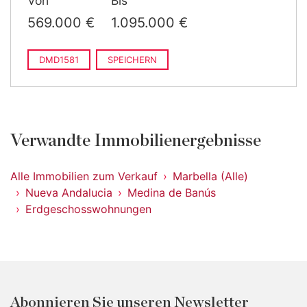
Von
Bis
2
m
gebaut
›
1.095.000 €
3 Schlafzimmer · 2 Bäder ·
569.000 €
1.095.000 €
2
205 m
gebaut
DMD1581
SPEICHERN
Verwandte Immobilienergebnisse
Alle Immobilien zum Verkauf
Marbella (Alle)
Nueva Andalucia
Medina de Banús
Erdgeschosswohnungen
Abonnieren Sie unseren Newsletter