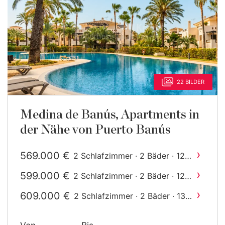
22 BILDER
Medina de Banús, Apartments in
der Nähe von Puerto Banús
›
569.000 €
2 Schlafzimmer · 2 Bäder · 129
2
m
gebaut
›
599.000 €
2 Schlafzimmer · 2 Bäder · 128
2
m
gebaut
›
609.000 €
2 Schlafzimmer · 2 Bäder · 133
2
m
gebaut
›
619.000 €
2 Schlafzimmer · 2 Bäder · 131