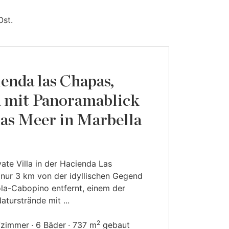
Ost.
enda las Chapas,
a mit Panoramablick
das Meer in Marbella
vate Villa in der Hacienda Las
nur 3 km von der idyllischen Gegend
la-Cabopino entfernt, einem der
aturstrände mit ...
2
fzimmer
6 Bäder
737 m
gebaut