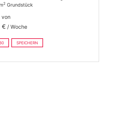
2
 m
Grundstück
t von
 €
/ Woche
30
SPEICHERN