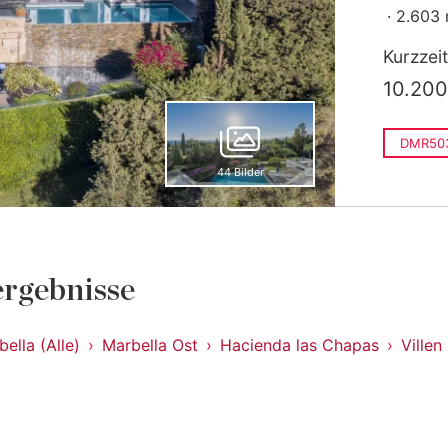
2.603
Kurzzei
10.200
DMR50
44 Bilder
rgebnisse
ella (Alle)
Marbella Ost
Hacienda las Chapas
Villen