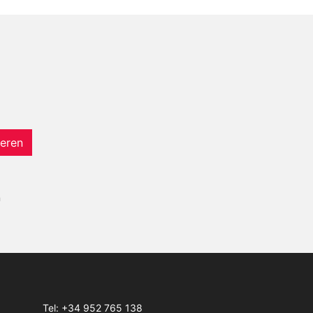
eren
n
Tel:
+34 952 765 138