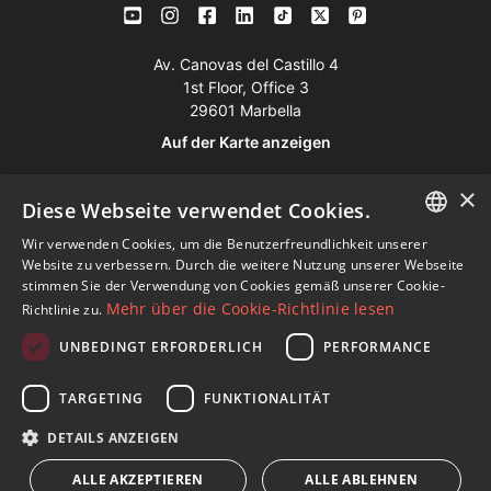
Av. Canovas del Castillo 4
1st Floor, Office 3
29601 Marbella
Auf der Karte anzeigen
×
Tel:
+34 952 765 138
Diese Webseite verwendet Cookies.
Mob:
+34 601 636 766
Wir verwenden Cookies, um die Benutzerfreundlichkeit unserer
ENGLISH
Website zu verbessern. Durch die weitere Nutzung unserer Webseite
Whatsapp:
+34 952 765 138
stimmen Sie der Verwendung von Cookies gemäß unserer Cookie-
SPANISH
info@dmproperties.com
Mehr über die Cookie-Richtlinie lesen
Richtlinie zu.
www.dmproperties.com
FRENCH
UNBEDINGT ERFORDERLICH
PERFORMANCE
GERMAN
© Copyright 1989 - 2026 Diana Morales Properties Knight
TARGETING
FUNKTIONALITÄT
RUSSIAN
Frank ·
Bedingungen für die Nutzung der Website
· Webdesign
DETAILS ANZEIGEN
& SEO
Inmoba Networks
ALLE AKZEPTIEREN
ALLE ABLEHNEN