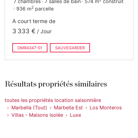
7 chambres
7 salles de bain
574 m
construit
2
936 m
parcelle
A court terme de
3 333 €
/ Jour
DMR4347-01
SAUVEGARDER
Résultats propriétés similaires
toutes les propriétés location saisonnière
Marbella (Tout)
Marbella Est
Los Monteros
Villas - Maisons Isolée
Luxe