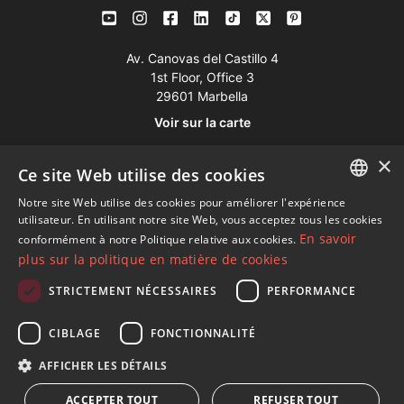
Av. Canovas del Castillo 4
1st Floor, Office 3
29601 Marbella
Voir sur la carte
×
Ce site Web utilise des cookies
Tél:
+34 952 765 138
Mob:
+34 601 636 766
Notre site Web utilise des cookies pour améliorer l'expérience
ENGLISH
utilisateur. En utilisant notre site Web, vous acceptez tous les cookies
Whatsapp:
+34 952 765 138
En savoir
conformément à notre Politique relative aux cookies.
SPANISH
info@dmproperties.com
plus sur la politique en matière de cookies
FRENCH
www.dmproperties.com
STRICTEMENT NÉCESSAIRES
PERFORMANCE
GERMAN
© Copyright 1989 - 2026 Diana Morales Properties Knight
CIBLAGE
FONCTIONNALITÉ
RUSSIAN
Frank ·
Termes et conditions d'utilisation du site Web
· Design
AFFICHER LES DÉTAILS
Web et référencement
Inmoba Networks
ACCEPTER TOUT
REFUSER TOUT