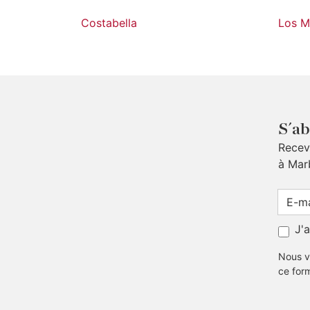
Costabella
Los M
S´ab
Receve
à Mar
J'
Nous v
ce for