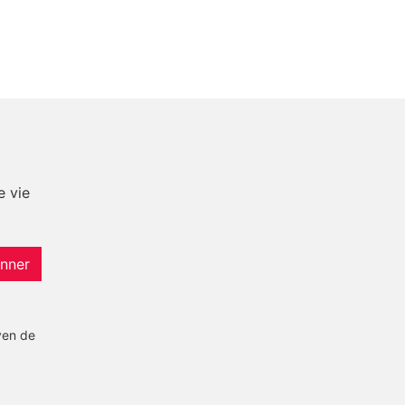
e vie
nner
yen de