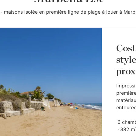
s - maisons isolée en première ligne de plage à louer à Marbe
Cost
styl
prox
Impress
première
matériaux
entourée 
6 cham
382 m