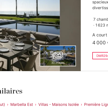
spacieux
divertis
7 cham
1 623 
A court
4 000 
DMR29
33 images
ilaires
ut)
Marbella Est
Villas - Maisons Isolée
Première Lig