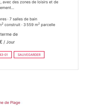
, avec des zones de loisirs et de
sement...
bres
7 salles de bain
2
2
m
construit
3 559 m
parcelle
 terme de
€
/ Jour
43-01
SAUVEGARDER
ne de Plage