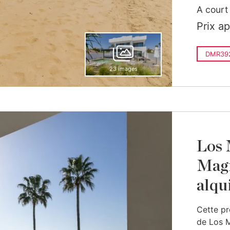
A court
Prix a
DMR39
23 images
Los 
Magn
alqui
Cette pr
de Los M